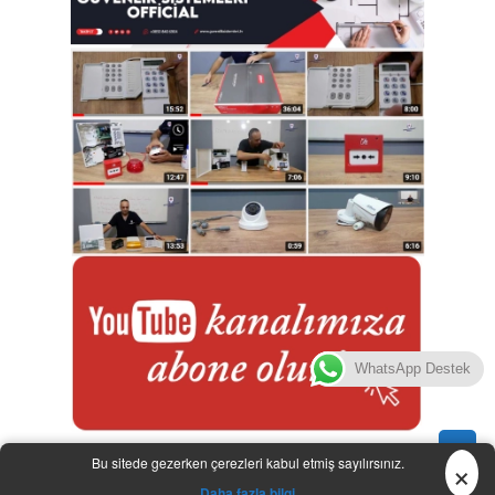
WhatsApp Destek
▲
×
Bu sitede gezerken çerezleri kabul etmiş sayılırsınız.
| © 2025 |
DVR Şifre
Daha fazla bilgi