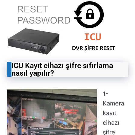
ICU Kayıt cihazı şifre sıfırlama
nasıl yapılır?
1-
Kamera
kayıt
cihazı
şifre