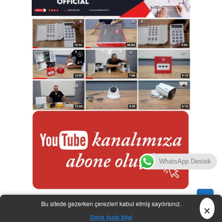
WhatsApp Destek
▲
×
Bu sitede gezerken çerezleri kabul etmiş sayılırsınız.
| © 2026 |
DVR Şifre
Daha fazla bilgi